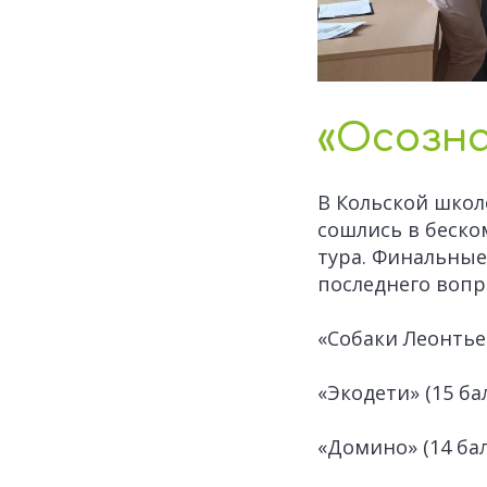
«Осозн
В Кольской школ
сошлись в беск
тура. Финальные
последнего вопр
«Собаки Леонтьев
«Экодети» (15 ба
«Домино» (14 ба