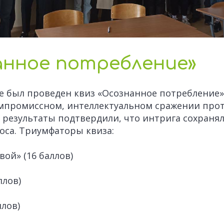
анное потребление»
е был проведен квиз «Осознанное потребление»
омпромиссном, интеллектуальном сражении про
 результаты подтвердили, что интрига сохранял
оса. Триумфаторы квиза:
ой» (16 баллов)
ллов)
ллов)