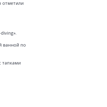
мы отметили
iving».
й ванной по
с тапками