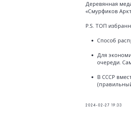
Деревянная меда
«Смурфиков Аркт
P.S. ТОП избран
Способ расп
Для экономи
очереди. Са
В СССР вмес
(правильный
2024-02-27 19:33