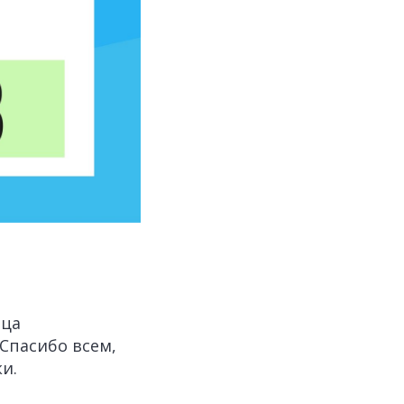
яца
 Спасибо всем,
и.