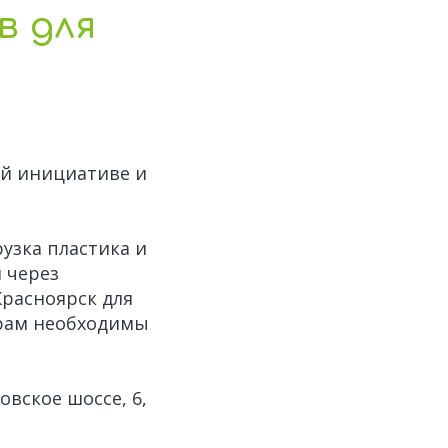
в для
ой инициативе и
рузка пластика и
 через
Красноярск для
орам необходимы
вское шоссе, 6,