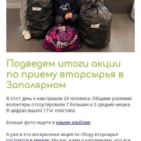
Подведем итоги акции
по приему вторсырья в
Заполярном
В этот день к нам пришли 24 человека. Общими усилиями
волонтеры отсортировали 7 больших и 2 средних мешка.
В цифрах вышло 17 кг пластика.
Больше фото ищите в
нашем альбоме
.
А уже в это воскресенье акция по сбору вторсырья
состоится в Никеле
. Мы вас ждем и напоминаем, что все