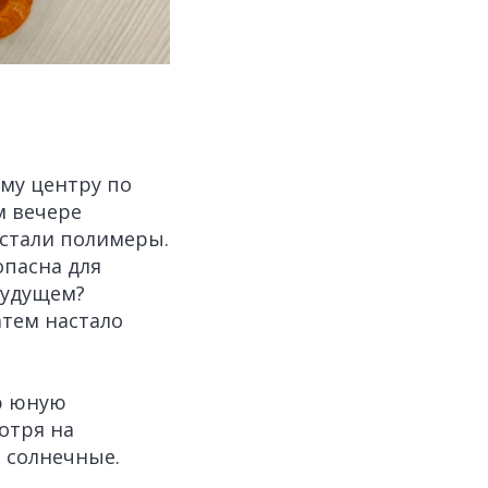
ому центру по
м вечере
стали полимеры.
опасна для
будущем?
атем настало
ую юную
отря на
 солнечные.