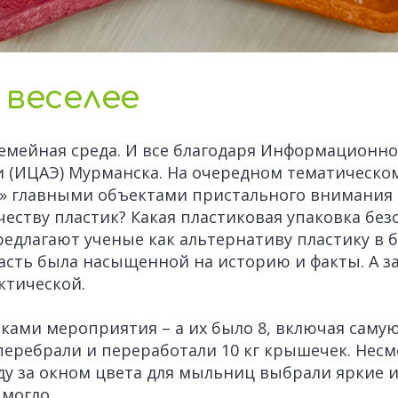
 веселее
семейная среда. И все благодаря Информационн
 (ИЦАЭ) Мурманска. На очередном тематическо
» главными объектами пристального внимания 
честву пластик? Какая пластиковая упаковка без
редлагают ученые как альтернативу пластику в 
асть была насыщенной на историю и факты. А з
ктической.
иками мероприятия – а их было 8, включая сам
перебрали и переработали 10 кг крышечек. Несм
у за окном цвета для мыльниц выбрали яркие и
 могло.