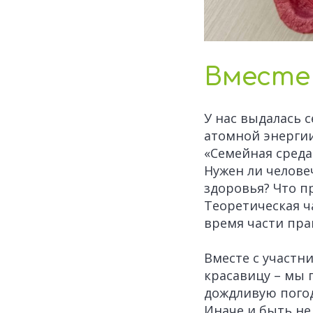
Вместе
У нас выдалась 
атомной энергии
«Семейная среда
Нужен ли челове
здоровья? Что п
Теоретическая ч
время части пра
Вместе с участн
красавицу – мы 
дождливую погод
Иначе и быть не