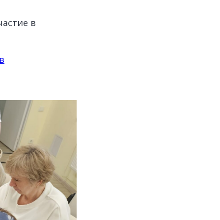
частие в
в