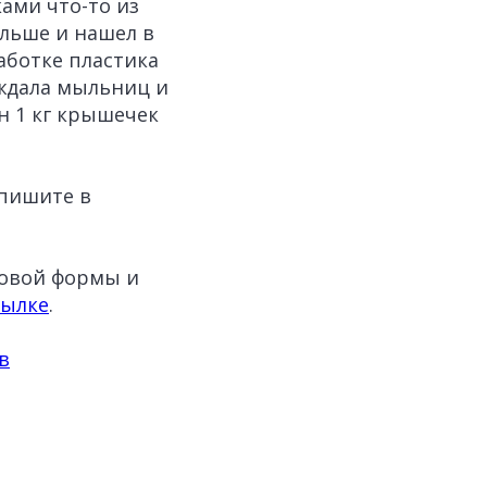
ками что-то из
альше и нашел в
аботке пластика
аждала мыльниц и
н 1 кг крышечек
 пишите в
новой формы и
сылке
.
в