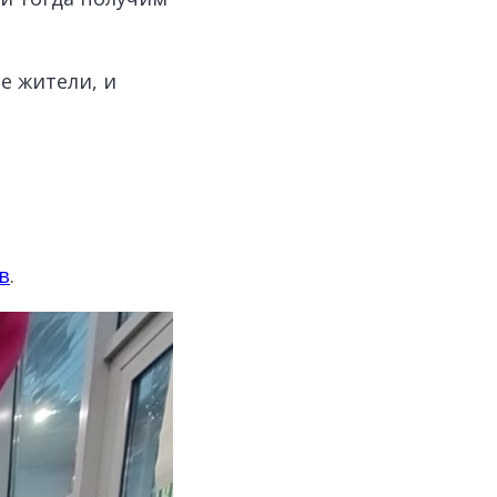
е жители, и
в
.