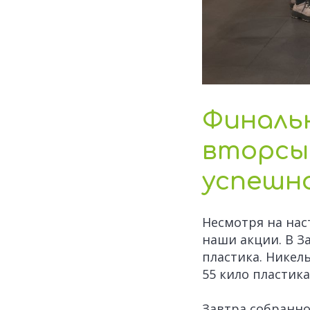
Финальн
вторсыр
успешн
Несмотря на на
наши акции. В З
пластика. Никель
55 кило пластика
Завтра собранно