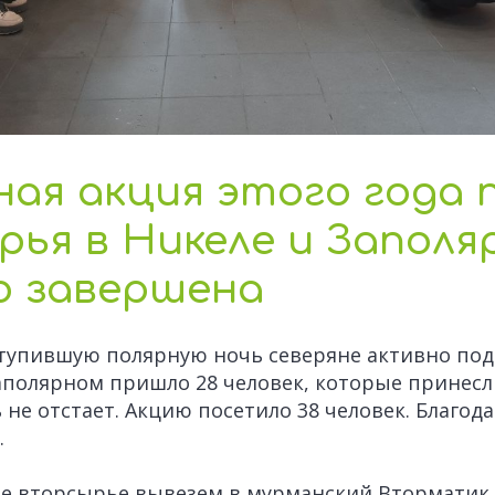
ая акция этого года 
ья в Никеле и Заполя
о завершена
ступившую полярную ночь северяне активно по
аполярном пришло 28 человек, которые принесли
 не отстает. Акцию посетило 38 человек. Благод
.
е вторсырье вывезем в мурманский Вторматик 