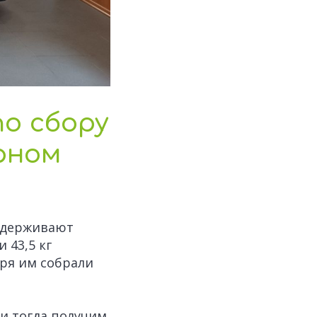
по сбору
рном
ддерживают
 43,5 кг
аря им собрали
и тогда получим